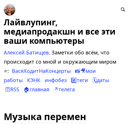
Лайвлупинг,
медиапродакшн и все эти
ваши компьютеры
Алексей Батищев
. Заметки обо всём, что
происходит со мной и окружающим миром
⭐:
ВасяХодитНаКонцерты
📸🎥мои
работы
КЭНК
инфобез
#️⃣теги
🗓️даты
🛜RSS
🏠главная
↗️телега
Музыка перемен