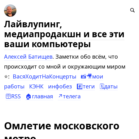
Лайвлупинг,
медиапродакшн и все эти
ваши компьютеры
Алексей Батищев
. Заметки обо всём, что
происходит со мной и окружающим миром
⭐:
ВасяХодитНаКонцерты
📸🎥мои
работы
КЭНК
инфобез
#️⃣теги
🗓️даты
🛜RSS
🏠главная
↗️телега
Омлетие московского
метро